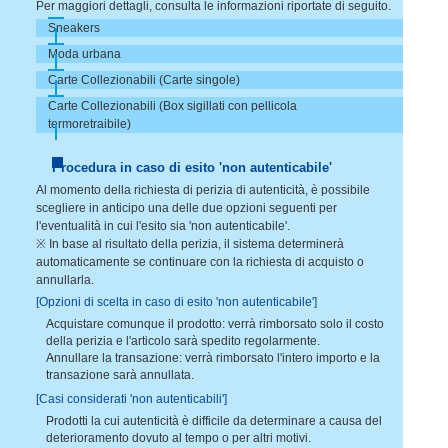
Per maggiori dettagli, consulta le informazioni riportate di seguito.
Sneakers
Moda urbana
Carte Collezionabili (Carte singole)
Carte Collezionabili (Box sigillati con pellicola
termoretraibile)
Procedura in caso di esito 'non autenticabile'
Al momento della richiesta di perizia di autenticità, è possibile
scegliere in anticipo una delle due opzioni seguenti per
l'eventualità in cui l'esito sia 'non autenticabile'.
※ In base al risultato della perizia, il sistema determinerà
automaticamente se continuare con la richiesta di acquisto o
annullarla.
[Opzioni di scelta in caso di esito 'non autenticabile']
Acquistare comunque il prodotto: verrà rimborsato solo il costo
della perizia e l'articolo sarà spedito regolarmente.
Annullare la transazione: verrà rimborsato l'intero importo e la
transazione sarà annullata.
[Casi considerati 'non autenticabili']
Prodotti la cui autenticità è difficile da determinare a causa del
deterioramento dovuto al tempo o per altri motivi.