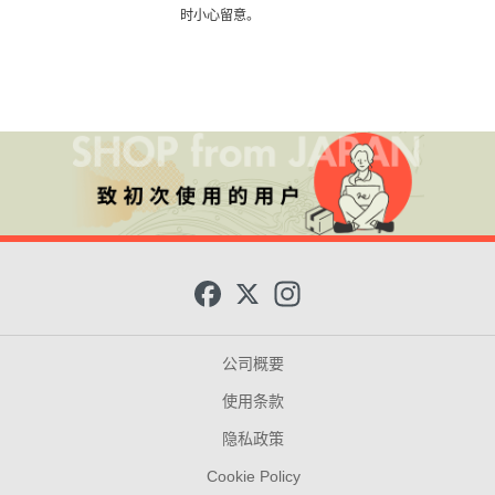
时小心留意。
F
X
I
a
n
c
s
e
t
b
a
公司概要
o
g
o
r
使用条款
k
a
m
隐私政策
Cookie Policy