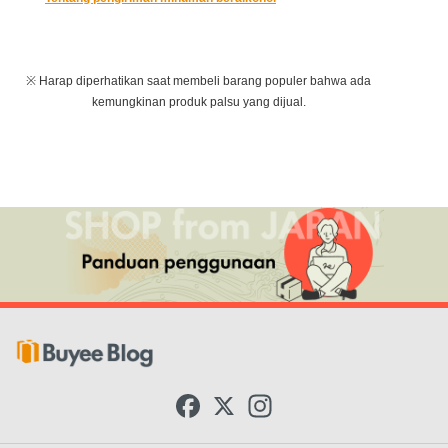
※ Harap diperhatikan saat membeli barang populer bahwa ada
kemungkinan produk palsu yang dijual.
F
X
I
a
n
c
s
e
t