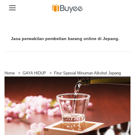
S
k
i
p
Jasa perwakilan pembelian barang online di Jepang.
t
o
c
o
n
t
e
Home
>
GAYA HIDUP
>
Fitur Spesial Minuman Alkohol Jepang
n
t