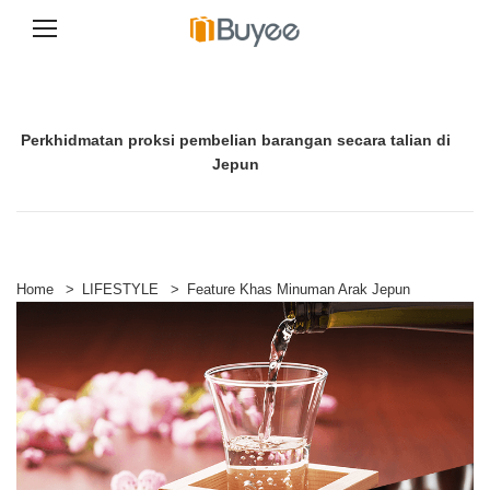
S
k
i
p
Perkhidmatan proksi pembelian barangan secara talian di
t
o
Jepun
c
o
n
t
e
n
Home
>
LIFESTYLE
>
Feature Khas Minuman Arak Jepun
t