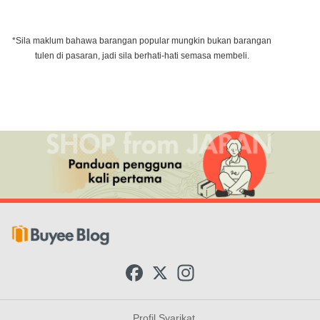
*Sila maklum bahawa barangan popular mungkin bukan barangan
tulen di pasaran, jadi sila berhati-hati semasa membeli.
F
X
I
a
n
c
s
e
t
b
a
Profil Syarikat