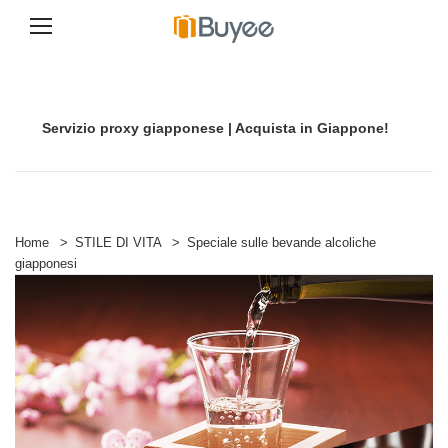
V
a
i
a
Servizio proxy giapponese | Acquista in Giappone!
l
c
o
n
t
e
n
Home
>
STILE DI VITA
>
Speciale sulle bevande alcoliche
u
giapponesi
t
o