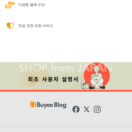
다양한 결제 수단
안심·안전 보장 서비스
F
X
I
a
n
c
s
e
t
b
a
o
g