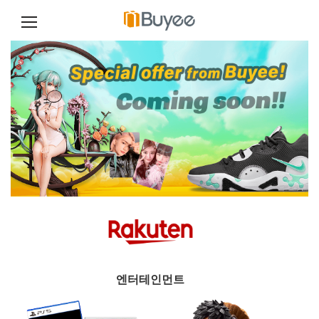
콘
텐
츠
로
건
너
뛰
기
엔터테인먼트