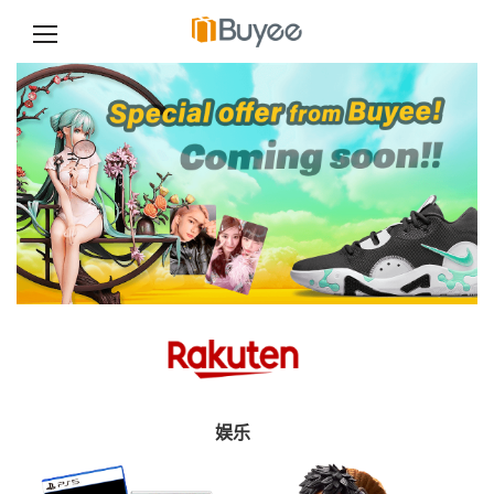
跳
至
正
文
娱乐