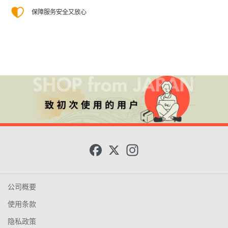
保障服务安全又放心
F
X
I
a
n
c
s
e
t
b
a
o
g
公司概要
o
r
k
a
使用条款
m
隐私政策