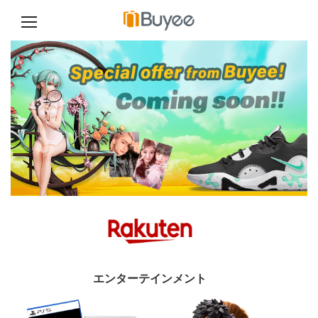
コ
ン
テ
ン
ツ
へ
ス
キ
ッ
プ
エンターテインメント