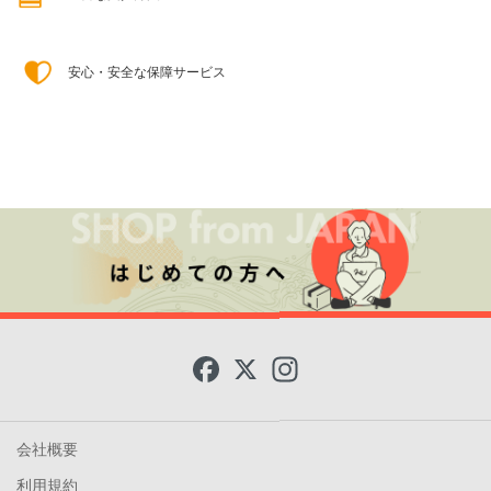
安心・安全な保障サービス
F
X
I
a
n
c
s
e
t
b
a
o
g
会社概要
o
r
k
a
利用規約