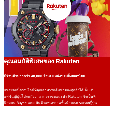
คุณสมบัติพิเศษของ Rakuten
มีร้านค้ามากกว่า 40,000 ร้าน! แหล่งชอปปิ้งยอดนิยม
แห่งชอปปิ้งออนไลน์ที่คุณสามารถค้นหาของทุกสิ่งได้ ตั้งแต่
แฟชั่นญี่ปุ่นไปจนถึงอาหาร เราขอแนะนำ Rakuten ซึ่งเป็นที่
นิยมบน Buyee และเป็นตัวแทนตลาดชั้นนำของประเทศญี่ปุ่น