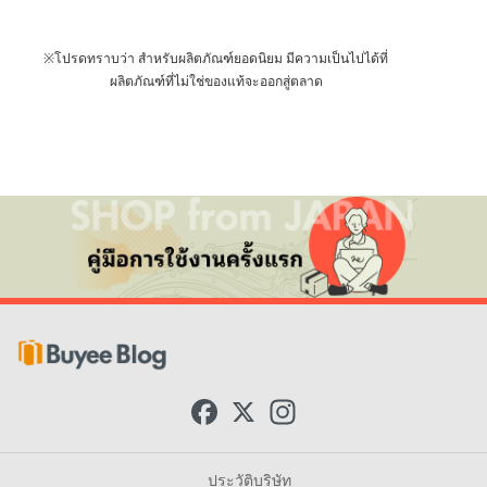
※โปรดทราบว่า สำหรับผลิตภัณฑ์ยอดนิยม มีความเป็นไปได้ที่
ผลิตภัณฑ์ที่ไม่ใช่ของแท้จะออกสู่ตลาด
F
X
I
a
n
c
s
e
t
b
a
ประวัติบริษัท