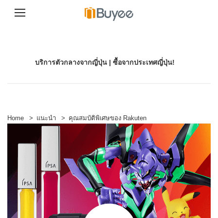
S
k
i
p
บริการตัวกลางจากญี่ปุ่น | ซื้อจากประเทศญี่ปุ่น!
t
o
c
o
n
t
e
Home
>
แนะนำ
>
คุณสมบัติพิเศษของ Rakuten
n
t