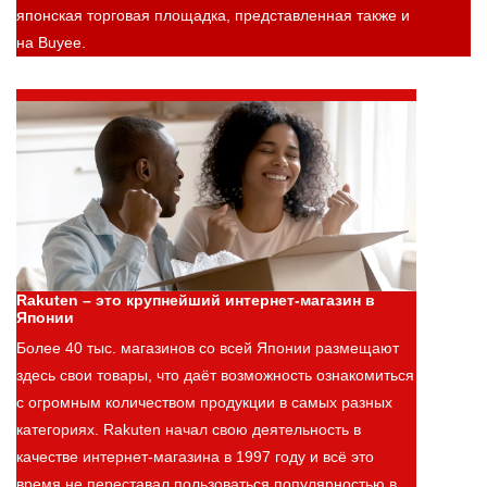
японская торговая площадка, представленная также и
на Buyee.
Rakuten – это крупнейший интернет-магазин в
Японии
Более 40 тыс. магазинов со всей Японии размещают
здесь свои товары, что даёт возможность ознакомиться
с огромным количеством продукции в самых разных
категориях. Rakuten начал свою деятельность в
качестве интернет-магазина в 1997 году и всё это
время не переставал пользоваться популярностью в