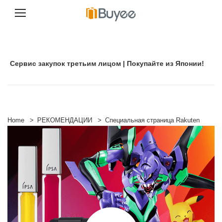
П
е
р
е
Сервис закупок третьим лицом | Покупайте из Японии!
й
т
и
к
с
о
д
Home
>
РЕКОМЕНДАЦИИ
>
Специальная страница Rakuten
е
р
ж
и
м
о
м
у