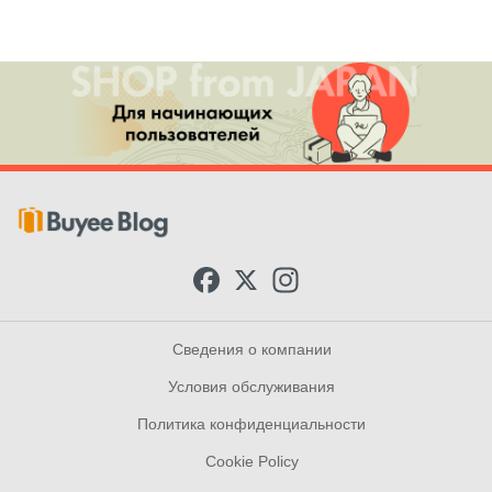
F
X
I
a
n
c
s
e
t
b
a
Сведения о компании
o
g
o
r
Условия обслуживания
k
a
m
Политика конфиденциальности
Cookie Policy