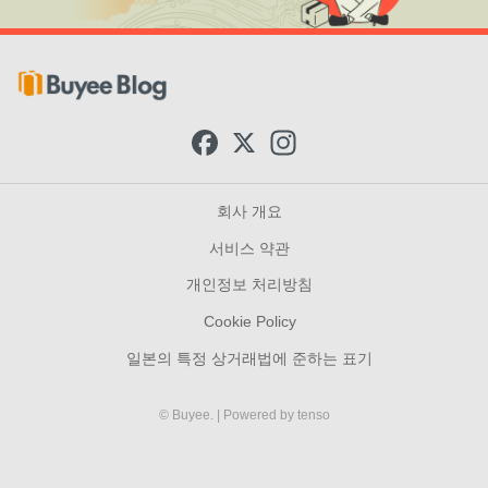
F
X
I
a
n
c
s
e
t
b
a
회사 개요
o
g
o
r
서비스 약관
k
a
m
개인정보 처리방침
Cookie Policy
일본의 특정 상거래법에 준하는 표기
© Buyee.
| Powered by
tenso