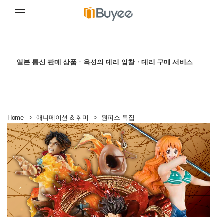
콘
텐
츠
로
일본 통신 판매 상품・옥션의 대리 입찰・대리 구매 서비스
건
너
뛰
기
Home
>
애니메이션 & 취미
>
원피스 특집