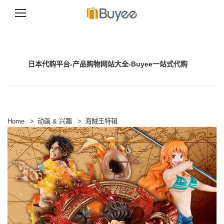
跳
至
正
文
日本代购平台-产品购物网站大全-Buyee一站式代购
Home
>
动画 & 兴趣
>
海賊王特辑