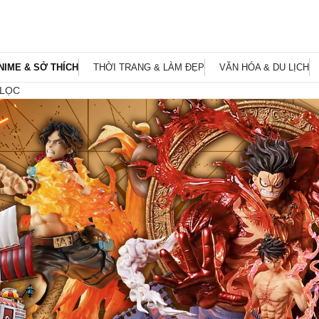
NIME & SỞ THÍCH
THỜI TRANG & LÀM ĐẸP
VĂN HÓA & DU LỊCH
 LỌC