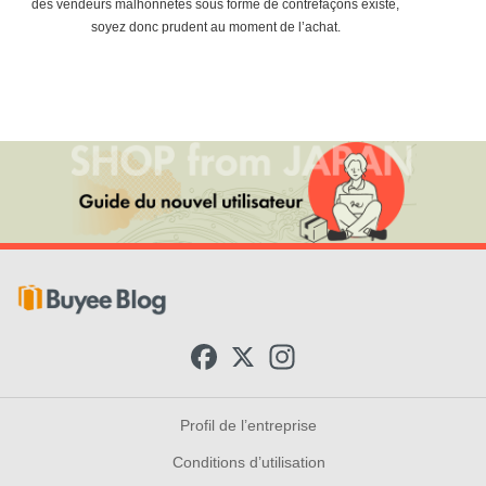
des vendeurs malhonnêtes sous forme de contrefaçons existe,
soyez donc prudent au moment de l’achat.
F
X
I
a
n
c
s
e
t
b
a
Profil de l’entreprise
o
g
o
r
Conditions d’utilisation
k
a