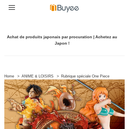
A
l
l
e
Achat de produits japonais par procuration | Achetez au
r
a
Japon !
u
c
o
n
t
e
Home
>
ANIME & LOISIRS
>
Rubrique spéciale One Piece
n
u