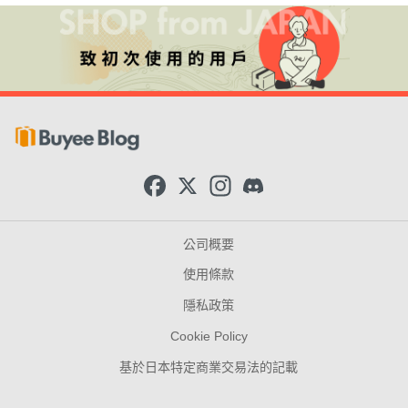
F
X
I
D
a
n
i
c
s
s
e
t
c
b
a
o
公司概要
o
g
r
o
r
d
使用條款
k
a
m
隱私政策
Cookie Policy
基於日本特定商業交易法的記載