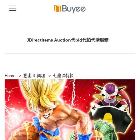
S
k
i
p
JDirectItems Auction代bid代拍代購服務
t
o
c
o
n
t
e
Home
>
動畫 & 興趣
>
七龍珠特輯
n
t