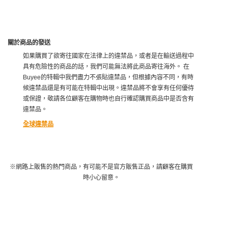
關於商品的發送
如果購買了欲寄往國家在法律上的違禁品，或者是在輸送過程中
具有危險性的商品的話，我們可能無法將此商品寄往海外。 在
Buyee的特輯中我們盡力不張貼違禁品，但根據內容不同，有時
候違禁品還是有可能在特輯中出現。違禁品將不會享有任何優待
或保證，敬請各位顧客在購物時也自行確認購買商品中是否含有
違禁品。
全球違禁品
※網路上販售的熱門商品，有可能不是官方販售正品，請顧客在購買
時小心留意。