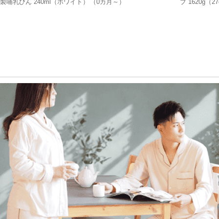
製哺乳びん 240ml（ホワイト）
（0カ月～）
ブ 1620g（
け付き（0ヶ