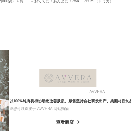
27g×60袋）＋おま
～おててに！あんよに！3way
360ml（トミカ）
月～1歳頃まで）
はじめてラトル 2個セット（ア
ンパンマン&ばいきんまん）
AVVERA
以100%纯有机棉协助您改善肤质。贩售坚持自社研发出产、柔顺材质制
※您可以直接于 AVVERA 网站购物
查看商店