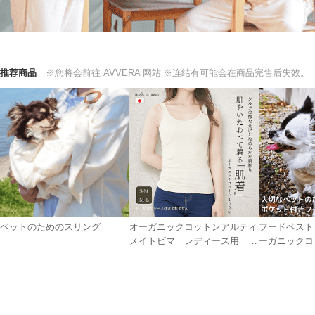
推荐商品
※您将会前往 AVVERA 网站
※连结有可能会在商品完售后失效。
ペットのためのスリング
オーガニックコットンアルティ
フードベスト
メイトピマ レディース用 タ
ーガニックコ
ンクトップ肌着