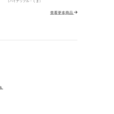
（パイナップル・くま）
查看更多商品
品。