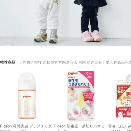
推荐商品
※您将会前往 西松屋官方网络商店 网站
※连结有可能会在商品完
Pigeon 母乳実感 プラスチック
Pigeon 新生児 爪切りハサミ
明治 ほほえ