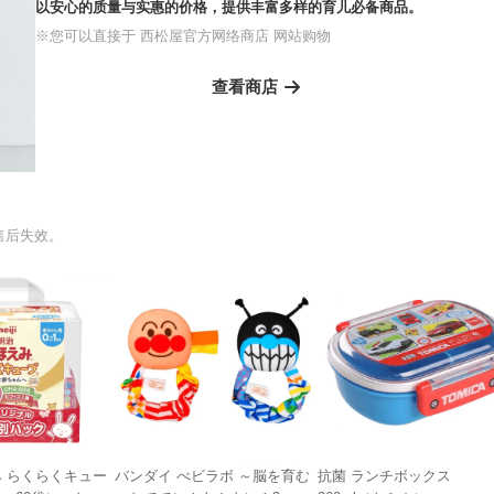
以安心的质量与实惠的价格，提供丰富多样的育儿必备商品。
※您可以直接于 西松屋官方网络商店 网站购物
查看商店
售后失效。
み らくらくキュー
バンダイ べビラボ ～脳を育む
抗菌 ランチボックス