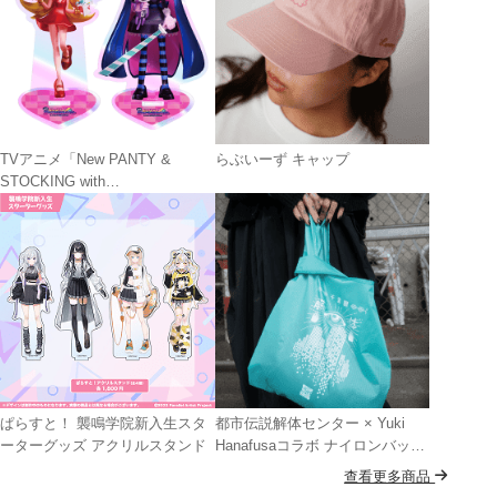
TVアニメ「New PANTY &
らぶいーず キャップ
STOCKING with
GARTERBELT」 JEWELYC! オ
ーロラアクリルスタンド
ぱらすと！ 襲鳴学院新入生スタ
都市伝説解体センター × Yuki
ーターグッズ アクリルスタンド
Hanafusaコラボ ナイロンバッグ
MINT GREEN
查看更多商品