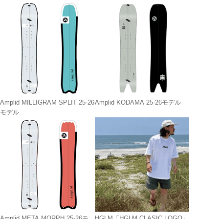
Amplid MILLIGRAM SPLIT 25-26
Amplid KODAMA 25-26モデル
モデル
Amplid META MORPH 25-26モ
HGLM「HGLM CLASIC LOGO」