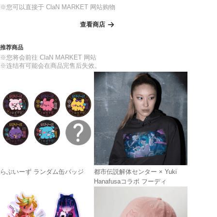
※您可以直接于 ClaN MARKET 网站购物
查看商店
推荐商品
※您将会前往 ClaN MARKET 网站
※连结有可能会在商品完售后失效。
らぶいーず ランダム缶バッジ
都市伝説解体センター × Yuki
Hanafusaコラボ フーディ