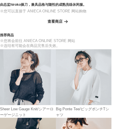
由总监hiroko操刀，兼具品格与随性的成熟洗练休闲服。
※您可以直接于 ANIECA ONLINE STORE 网站购物
查看商店
推荐商品
※您将会前往 ANIECA ONLINE STORE 网站
※连结有可能会在商品完售后失效。
Sheer Low Gauge Knit/シアーロ
Big Ponte Tee/ビッグポンチTシ
ーゲージニット
ャツ