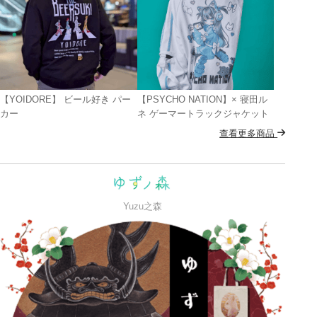
【YOIDORE】 ビール好き パー
【PSYCHO NATION】× 寝田ル
カー
ネ ゲーマートラックジャケット
查看更多商品
Yuzu之森