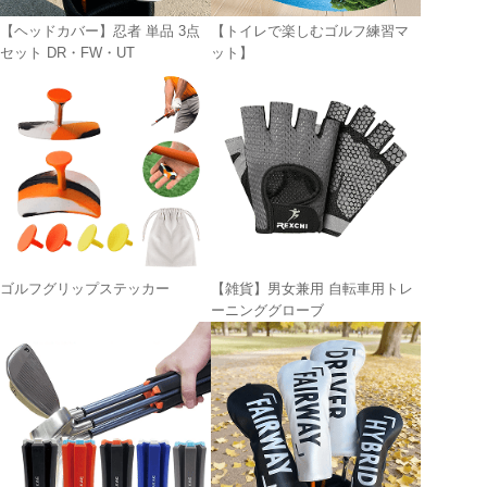
【ヘッドカバー】忍者 単品 3点
【トイレで楽しむゴルフ練習マ
セット DR・FW・UT
ット】
ゴルフグリップステッカー
【雑貨】男女兼用 自転車用トレ
ーニンググローブ