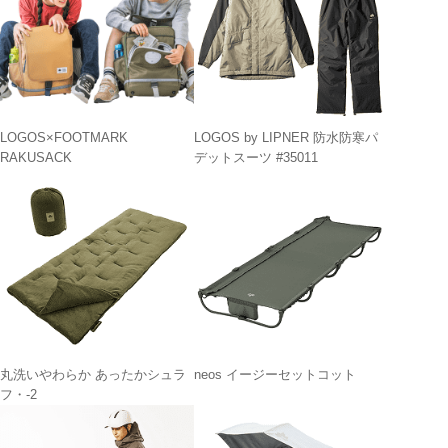
LOGOS×FOOTMARK
LOGOS by LIPNER 防水防寒パ
RAKUSACK
デットスーツ #35011
丸洗いやわらか あったかシュラ
neos イージーセットコット
フ・-2