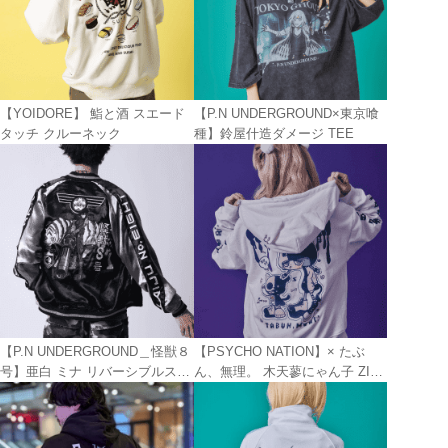
【YOIDORE】 鮨と酒 スエード
【P.N UNDERGROUND×東京喰
タッチ クルーネック
種】鈴屋什造ダメージ TEE
【P.N UNDERGROUND＿怪獣８
【PSYCHO NATION】× たぶ
号】亜白 ミナ リバーシブルスカ
ん、無理。 木天蓼にゃん子 ZIP
ジャン
パーカー