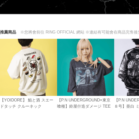
推薦商品
※您將會前往 RING OFFICIAL 網站
※連結有可能會在商品完售後
【YOIDORE】 鮨と酒 スエー
【P.N UNDERGROUND×東京
【P.N UND
ドタッチ クルーネック
喰種】鈴屋什造ダメージ TEE
８号】亜白 
スカジャン