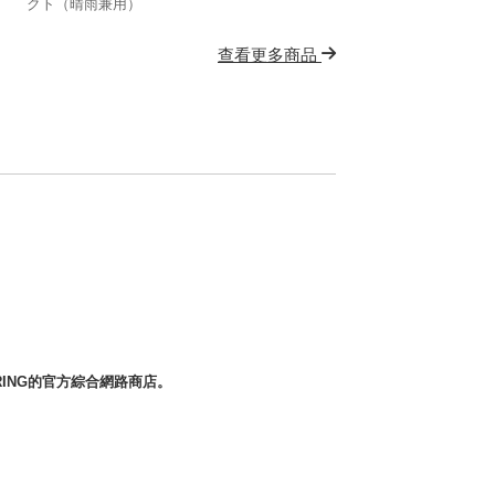
クト（晴雨兼用）
查看更多商品
社RING的官方綜合網路商店。