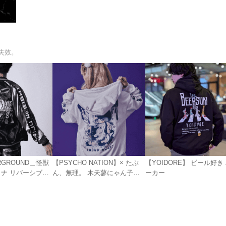
失效。
ERGROUND＿怪獣
【PSYCHO NATION】× たぶ
【YOIDORE】 ビール好き
ミナ リバーシブル
ん、無理。 木天蓼にゃん子
ーカー
ZIP パーカー