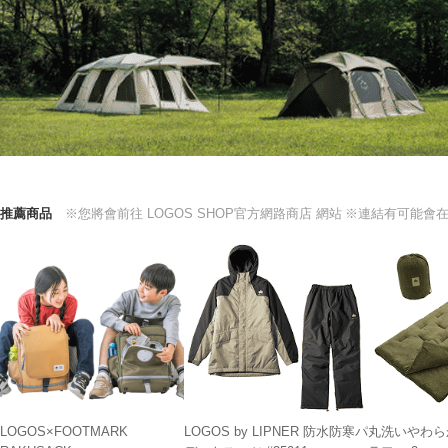
推薦商品
※您將會前往 LOGOS SHOP官方網路商店 網站
※連結有可能會
LOGOS×FOOTMARK
LOGOS by LIPNER 防水防寒パ
丸洗いやわら