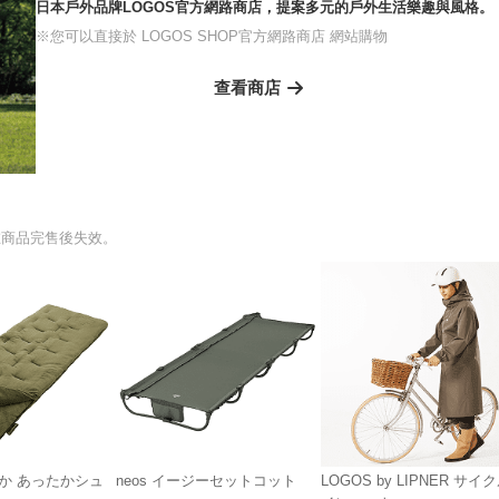
日本戶外品牌LOGOS官方網路商店，提案多元的戶外生活樂趣與風格。
※您可以直接於 LOGOS SHOP官方網路商店 網站購物
查看商店
在商品完售後失效。
か あったかシュ
neos イージーセットコット
LOGOS by LIPNER サイ