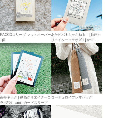
RACCOスリーブ マットオーバー
あそビバ！ちゃんねる！| 動画ク
1個
リエイターコラボ#01 | amii. カ
ードスリーブ
茶帯キック | 動画クリエイターコ
コーデュロイプレマバッグ
ラボ#02 | amii. カードスリーブ