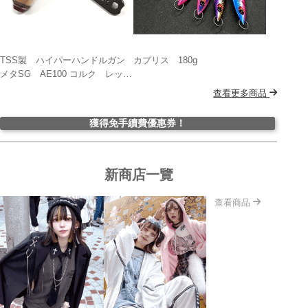
TSS製 ハイパーハンドルガン
カプリス 180g
メタSG AE100 コルク レッド
付き エイテックマーフィック
查看更多商品
ス用
獲得免手續費優惠券！
新商店一覽
查看商品