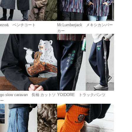
ezo& ベンチコート
Mr.Lumberjack メキシカンパー
カー
go slow caravan 長袖 カットソ
YOIDORE トラックパンツ
ー