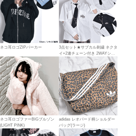
ネコ耳ロゴZIPパーカー
3点セット★サブカル刺繍 ネクタ
イ+2連チェーン付き 2WAYシャ
ツ
ネコ耳ロゴファーBIGブルゾン
adidas レオパード柄ショルダー
(LIGHT PINK)
バッグ(ラージ)