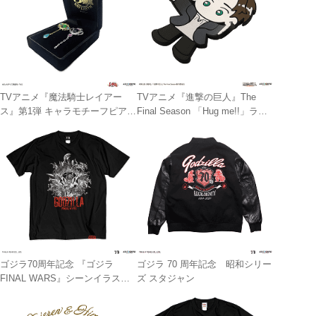
TVアニメ『魔法騎士レイアー
TVアニメ『進撃の巨人』The
ス』第1弾 キャラモチーフピアス
Final Season 「Hug me!!」ラバ
（エメロード＆ザガート）
ーマグネットフック
ゴジラ70周年記念 『ゴジラ
ゴジラ 70 周年記念 昭和シリー
FINAL WARS』シーンイラストT
ズ スタジャン
シャツ