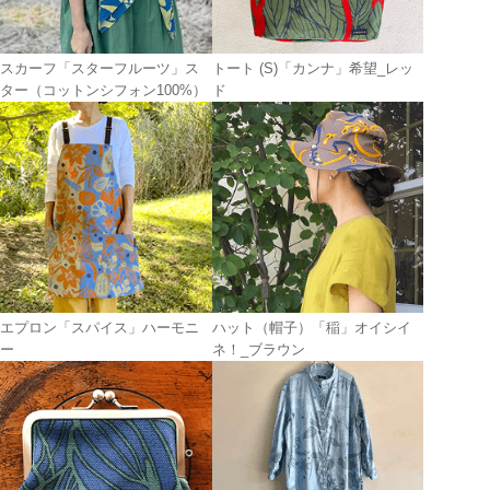
スカーフ「スターフルーツ」ス
トート (S)「カンナ」希望_レッ
ター（コットンシフォン100%）
ド
エプロン「スパイス」ハーモニ
ハット（帽子）「稲」オイシイ
ー
ネ！_ブラウン