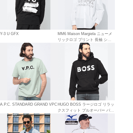
Y-3 U GFX
MM6 Maison Margiela ニューメ
リックロゴ プリント 長袖 シャ
ツ レディース
A.P.C. STANDARD GRAND VPC
HUGO BOSS ラージロゴ リラッ
クスフィット プルオーバー パー
カー