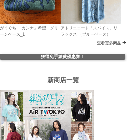
がまぐち 「カンナ」希望 グリ
アトリエコート「スパイス」リ
ーンベース_1
ラックス （ブルーベース）
查看更多商品
獲得免手續費優惠券！
新商店一覽