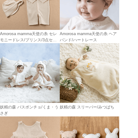
Amorosa mamma天使の糸 セレ
Amorosa mamma天使の糸 ヘア
モニードレス/プリンス/3点セッ
バンド/ハートレース
ト
妖精の森 バスポンチョ/くま・う
妖精の森 スリーパー/みつばち
さぎ