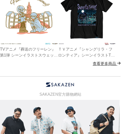
TVアニメ『葬送のフリーレン』
ＴＶアニメ『シャングリラ・フ
第1弾 シーンイラストスウェット
ロンティア』シーンイラストTシ
3（フリーレン＆ヒンメル）
ャツⅠ (VS.夜襲のリュカオー
查看更多商品
ン）
SAKAZEN官方購物網站