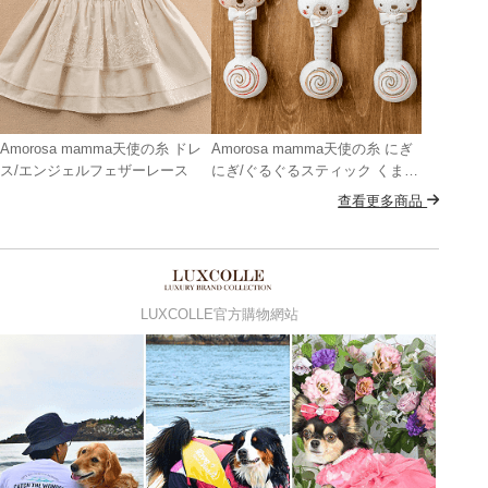
Amorosa mamma天使の糸 ドレ
Amorosa mamma天使の糸 にぎ
ス/エンジェルフェザーレース
にぎ/ぐるぐるスティック くま・
しろくま・うさぎ
查看更多商品
LUXCOLLE官方購物網站