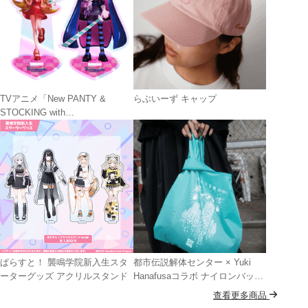
TVアニメ「New PANTY &
らぶいーず キャップ
STOCKING with
GARTERBELT」 JEWELYC! オ
ーロラアクリルスタンド
ぱらすと！ 襲鳴学院新入生スタ
都市伝説解体センター × Yuki
ーターグッズ アクリルスタンド
Hanafusaコラボ ナイロンバッグ
MINT GREEN
查看更多商品