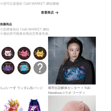
※您可以直接於 ClaN MARKET 網站購物
查看商店
推薦商品
※您將會前往 ClaN MARKET 網站
※連結有可能會在商品完售後失效。
らぶいーず ランダム缶バッジ
都市伝説解体センター × Yuki
Hanafusaコラボ フーディ