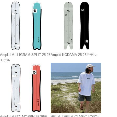
Amplid MILLIGRAM SPLIT 25-26
Amplid KODAMA 25-26モデル
モデル
Amplid META MORPH 25-26モ
HGLM「HGLM CLASIC LOGO」