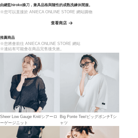
由總監hiroko操刀，兼具品格與隨性的成熟洗練休閒服。
※您可以直接於 ANIECA ONLINE STORE 網站購物
查看商店
推薦商品
※您將會前往 ANIECA ONLINE STORE 網站
※連結有可能會在商品完售後失效。
Sheer Low Gauge Knit/シアーロ
Big Ponte Tee/ビッグポンチTシ
ーゲージニット
ャツ