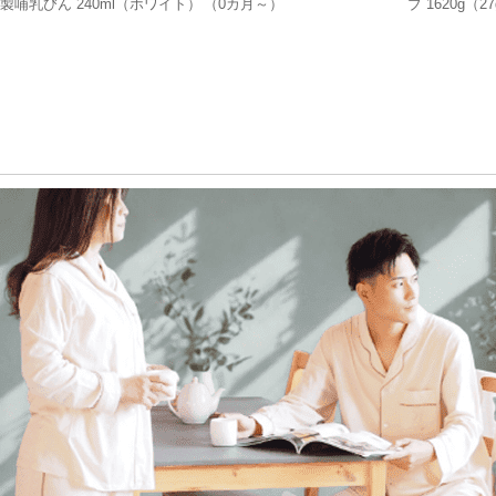
製哺乳びん 240ml（ホワイト）
（0カ月～）
ブ 1620g（
け付き（0ヶ