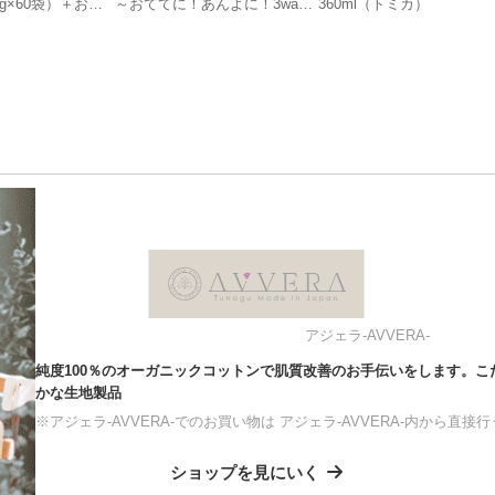
27g×60袋）＋おま
～おててに！あんよに！3way
360ml（トミカ）
月～1歳頃まで）
はじめてラトル 2個セット（ア
ンパンマン&ばいきんまん）
アジェラ-AVVERA-
純度100％のオーガニックコットンで肌質改善のお手伝いをします。
かな生地製品
※アジェラ-AVVERA-でのお買い物は アジェラ-AVVERA-内から直
ショップを見にいく