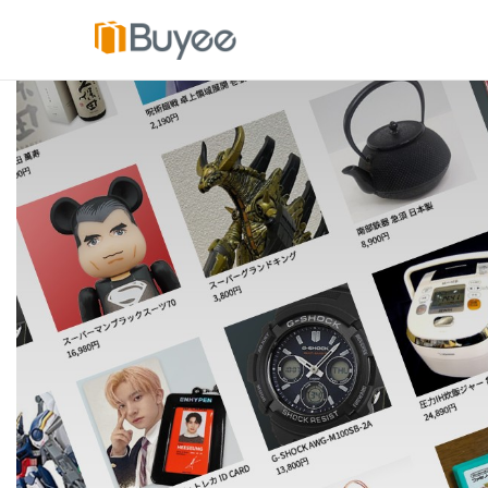
콘
텐
츠
로
건
너
뛰
기