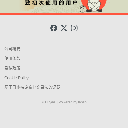
F
X
I
a
n
c
s
e
t
b
a
o
g
公司概要
o
r
k
a
使用条款
m
隐私政策
Cookie Policy
基于日本特定商业交易法的记载
© Buyee.
| Powered by
tenso