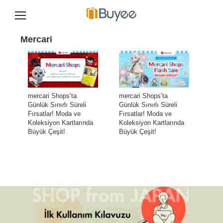
İ
ç
Mercari
e
r
i
ğ
e
g
mercari Shops’ta
mercari Shops’ta
e
Günlük Sınırlı Süreli
Günlük Sınırlı Süreli
ç
Fırsatlar! Moda ve
Fırsatlar! Moda ve
Koleksiyon Kartlarında
Koleksiyon Kartlarında
Büyük Çeşit!
Büyük Çeşit!