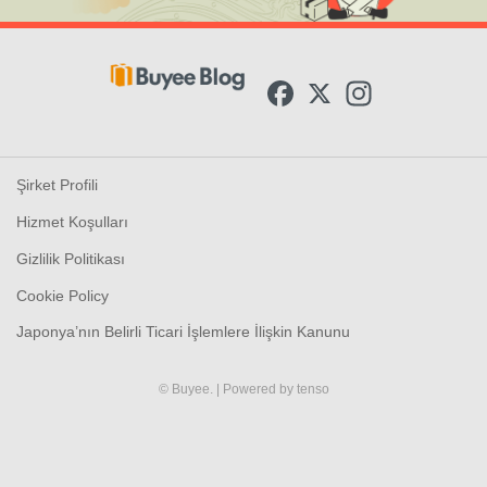
F
X
I
a
n
c
s
e
t
b
a
o
g
Şirket Profili
o
r
k
a
Hizmet Koşulları
m
Gizlilik Politikası
Cookie Policy
Japonya’nın Belirli Ticari İşlemlere İlişkin Kanunu
© Buyee.
| Powered by
tenso