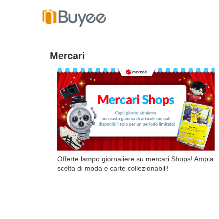
V
a
i
Mercari
a
l
c
o
n
t
e
n
u
Offerte lampo giornaliere su mercari Shops! Ampia
t
scelta di moda e carte collezionabili!
o