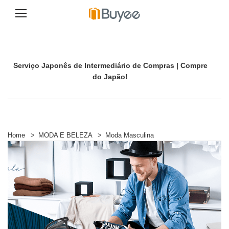
A
v
a
n
Serviço Japonês de Intermediário de Compras | Compre
ç
a
do Japão!
r
p
a
r
a
o
Home
>
MODA E BELEZA
>
Moda Masculina
c
o
n
t
e
ú
d
o