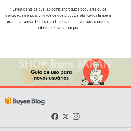
* Esteja ciente de que, ao comprar produtos populares ou de
marca, existe a possibilidade de que produtos falsificados também
estejam à venda. Por isso, pedimos para que verifique o produto
antes de efetuar a compra.
F
X
I
a
n
c
s
e
t