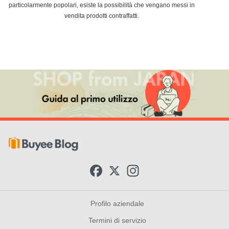
particolarmente popolari, esiste la possibilità che vengano messi in
vendita prodotti contraffatti.
F
X
I
a
n
c
s
e
t
b
a
Profilo aziendale
o
g
o
r
Termini di servizio
k
a