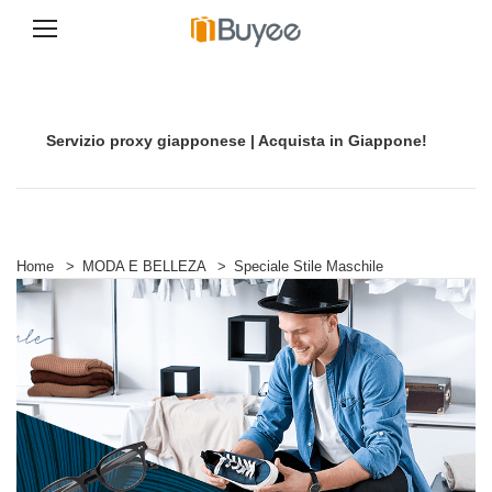
V
a
i
a
Servizio proxy giapponese | Acquista in Giappone!
l
c
o
n
t
e
n
Home
>
MODA E BELLEZA
>
Speciale Stile Maschile
u
t
o