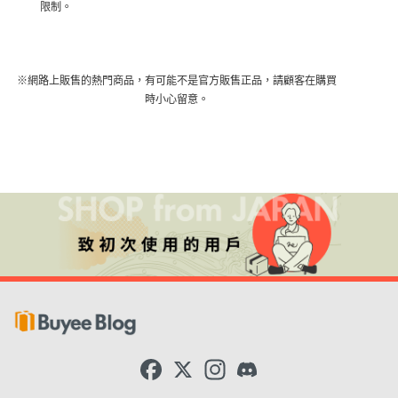
限制。
※網路上販售的熱門商品，有可能不是官方販售正品，請顧客在購買
時小心留意。
F
X
I
D
a
n
i
c
s
s