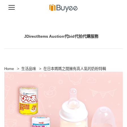
S
k
i
p
JDirectItems Auction代bid代拍代購服務
t
o
c
o
n
t
e
Home
>
生活品味
>
在日本媽媽之間擁有高人氣的奶粉特輯
n
t