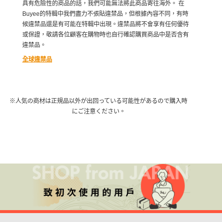
具有危險性的商品的話，我們可能無法將此商品寄往海外。 在
Buyee的特輯中我們盡力不張貼違禁品，但根據內容不同，有時
候違禁品還是有可能在特輯中出現。違禁品將不會享有任何優待
或保證，敬請各位顧客在購物時也自行確認購買商品中是否含有
違禁品。
全球違禁品
※人気の商材は正規品以外が出回っている可能性があるので購入時
にご注意ください。