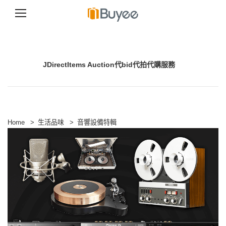
S
k
i
p
JDirectItems Auction代bid代拍代購服務
t
o
c
o
n
t
e
Home
>
生活品味
>
音響設備特輯
n
t