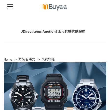
S
k
i
p
JDirectItems Auction代bid代拍代購服務
t
o
c
o
n
t
e
Home
>
時尚 & 美妝
>
名錶特輯
n
t