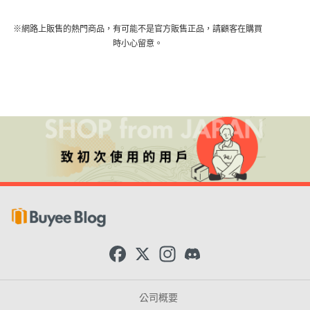
※網路上販售的熱門商品，有可能不是官方販售正品，請顧客在購買
時小心留意。
F
X
I
D
a
n
i
c
s
s
e
t
c
b
a
o
公司概要
o
g
r