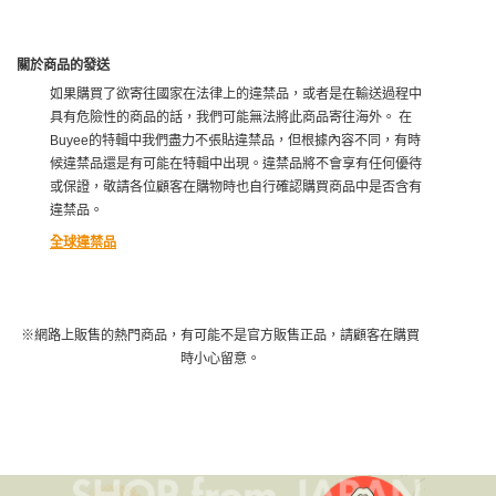
關於商品的發送
如果購買了欲寄往國家在法律上的違禁品，或者是在輸送過程中
具有危險性的商品的話，我們可能無法將此商品寄往海外。 在
Buyee的特輯中我們盡力不張貼違禁品，但根據內容不同，有時
候違禁品還是有可能在特輯中出現。違禁品將不會享有任何優待
或保證，敬請各位顧客在購物時也自行確認購買商品中是否含有
違禁品。
全球違禁品
※網路上販售的熱門商品，有可能不是官方販售正品，請顧客在購買
時小心留意。