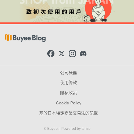
F
X
I
D
a
n
i
c
s
s
e
t
c
b
a
o
公司概要
o
g
r
o
r
d
使用條款
k
a
m
隱私政策
Cookie Policy
基於日本特定商業交易法的記載
© Buyee.
| Powered by
tenso