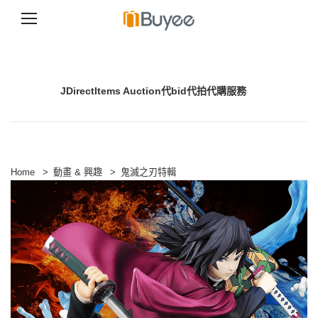
S
k
i
p
JDirectItems Auction代bid代拍代購服務
t
o
c
o
n
t
e
Home
>
動畫 & 興趣
>
鬼滅之刃特輯
n
t