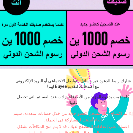
شارك رابط الدعوة عبر وسائل التواصل الاجتماعي أو البريد الإلكتروني
مع أصدقائك لتقديم Buyee لهم!
كلما قمت بدعوة المزيد من الأصدقاء، زادت عدد القسائم التي تحصل
عليها!
إذا تم اكتشاف أنك مسجل كعضو جديد من خلال حسابات متعددة، سيتم
إلغاء أهليتك للمشاركة في الحملة.
اعتمادًا على إعدادات المتصفح لديك، قد لا يتم منح المكافآت بشكل