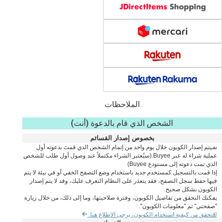
الملاحظات
الشخص الذي قام بالدعوة (أنت)
بخصوص إصدار القسائم
سيتم إصدار الكوبون خلال يوم واحد من إتمام الشخص الذي قمتَ بدعوته أول
عملية شراء له عبر Buyee.(سيُعتبر الشراء مكتملاً عند وصول أول طلب للشخص
الذي تمت دعوته إلى مستودع Buyee)
إذا قمت بالتسجيل كمستخدم جديد باستخدام وضع التصفح الخفي أو في بيئة لا يتم
فيها حفظ سجل التصفح، فقد يتعذر على النظام التعرف عليك، وقد لا يتم إصدار
الكوبون بشكل صحيح.
يمكنك التحقق من تفاصيل الكوبون، وفترة صلاحيتها، وما إلى ذلك، من خلال زيارة
"صفحتي" ثم "معلومات الكوبون".
للتحقق من كيفية استخدام الكوبون، يرجى الاطلاع هنا.