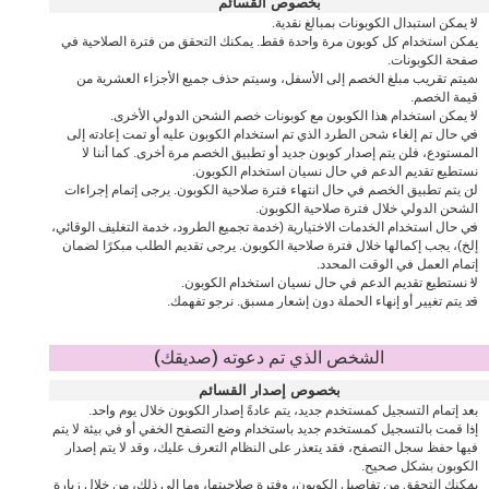
بخصوص القسائم
لا يمكن استبدال الكوبونات بمبالغ نقدية.
يمكن استخدام كل كوبون مرة واحدة فقط. يمكنك التحقق من فترة الصلاحية في
صفحة الكوبونات.
سيتم تقريب مبلغ الخصم إلى الأسفل، وسيتم حذف جميع الأجزاء العشرية من
قيمة الخصم.
لا يمكن استخدام هذا الكوبون مع كوبونات خصم الشحن الدولي الأخرى.
في حال تم إلغاء شحن الطرد الذي تم استخدام الكوبون عليه أو تمت إعادته إلى
المستودع، فلن يتم إصدار كوبون جديد أو تطبيق الخصم مرة أخرى. كما أننا لا
نستطيع تقديم الدعم في حال نسيان استخدام الكوبون.
لن يتم تطبيق الخصم في حال انتهاء فترة صلاحية الكوبون. يرجى إتمام إجراءات
الشحن الدولي خلال فترة صلاحية الكوبون.
في حال استخدام الخدمات الاختيارية (خدمة تجميع الطرود، خدمة التغليف الوقائي،
إلخ)، يجب إكمالها خلال فترة صلاحية الكوبون. يرجى تقديم الطلب مبكرًا لضمان
إتمام العمل في الوقت المحدد.
لا نستطيع تقديم الدعم في حال نسيان استخدام الكوبون.
قد يتم تغيير أو إنهاء الحملة دون إشعار مسبق. نرجو تفهمك.
الشخص الذي تم دعوته (صديقك)
بخصوص إصدار القسائم
بعد إتمام التسجيل كمستخدم جديد، يتم عادةً إصدار الكوبون خلال يوم واحد.
إذا قمت بالتسجيل كمستخدم جديد باستخدام وضع التصفح الخفي أو في بيئة لا يتم
فيها حفظ سجل التصفح، فقد يتعذر على النظام التعرف عليك، وقد لا يتم إصدار
الكوبون بشكل صحيح.
يمكنك التحقق من تفاصيل الكوبون، وفترة صلاحيتها، وما إلى ذلك، من خلال زيارة