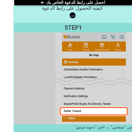
احصل على رابط الدعوة الخاص بك
كيفية الحصول على رابط الدعوة
أنت
STEP1
من "صفحتي" ← اختر "دعوة صديق"