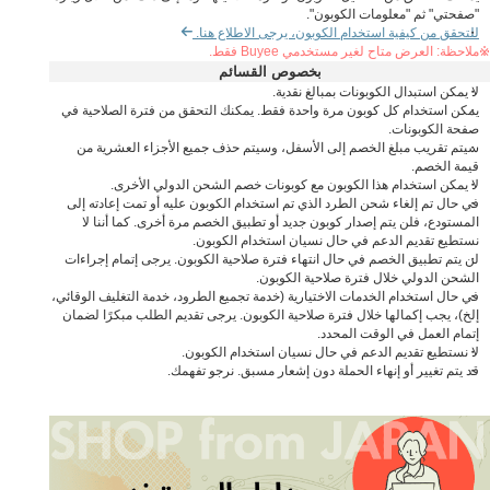
"صفحتي" ثم "معلومات الكوبون".
للتحقق من كيفية استخدام الكوبون، يرجى الاطلاع هنا.
※ملاحظة: العرض متاح لغير مستخدمي Buyee فقط.
بخصوص القسائم
لا يمكن استبدال الكوبونات بمبالغ نقدية.
يمكن استخدام كل كوبون مرة واحدة فقط. يمكنك التحقق من فترة الصلاحية في
صفحة الكوبونات.
سيتم تقريب مبلغ الخصم إلى الأسفل، وسيتم حذف جميع الأجزاء العشرية من
قيمة الخصم.
لا يمكن استخدام هذا الكوبون مع كوبونات خصم الشحن الدولي الأخرى.
في حال تم إلغاء شحن الطرد الذي تم استخدام الكوبون عليه أو تمت إعادته إلى
المستودع، فلن يتم إصدار كوبون جديد أو تطبيق الخصم مرة أخرى. كما أننا لا
نستطيع تقديم الدعم في حال نسيان استخدام الكوبون.
لن يتم تطبيق الخصم في حال انتهاء فترة صلاحية الكوبون. يرجى إتمام إجراءات
الشحن الدولي خلال فترة صلاحية الكوبون.
في حال استخدام الخدمات الاختيارية (خدمة تجميع الطرود، خدمة التغليف الوقائي،
إلخ)، يجب إكمالها خلال فترة صلاحية الكوبون. يرجى تقديم الطلب مبكرًا لضمان
إتمام العمل في الوقت المحدد.
لا نستطيع تقديم الدعم في حال نسيان استخدام الكوبون.
قد يتم تغيير أو إنهاء الحملة دون إشعار مسبق. نرجو تفهمك.