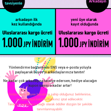
Yönlendirme bağlantısını SNS veya e-posta yoluyla
paylaşarak Buyee'yi arkadaşlarınıza tanıtın!
Ne kadar çok arkadaşına tavsiye edersen, hediye alacağın
kupon sayısı o kadar artar!
Birden fazla Buyee hesabına sahip olduğunuz belirlenirse,
kampanyaya katılma hakkınız iptal edilecektir.
Tarayıcı ayarlarınıza bağlı olarak ödüller düzgün bir şekilde
tanımlanmayabilir.