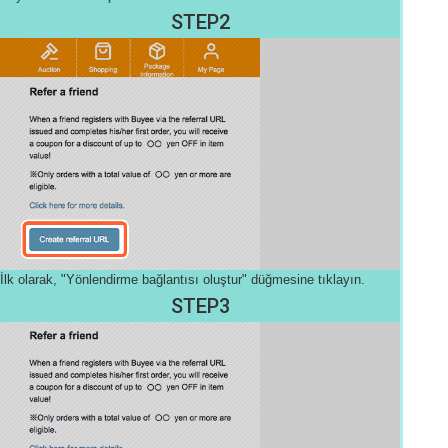
STEP2
İlk olarak, "Yönlendirme bağlantısı oluştur" düğmesine tıklayın.
STEP3