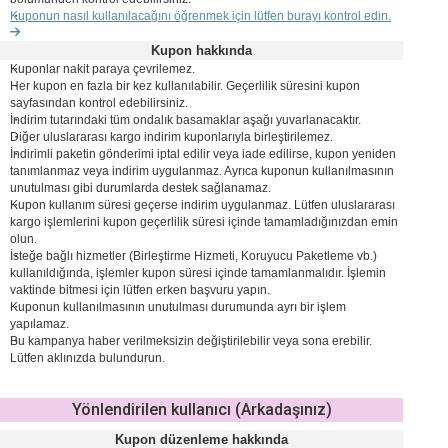
Kuponun nasıl kullanılacağını öğrenmek için lütfen burayı kontrol edin.
Kupon hakkında
Kuponlar nakit paraya çevrilemez.
Her kupon en fazla bir kez kullanılabilir. Geçerlilik süresini kupon
sayfasından kontrol edebilirsiniz.
İndirim tutarındaki tüm ondalık basamaklar aşağı yuvarlanacaktır.
Diğer uluslararası kargo indirim kuponlarıyla birleştirilemez.
İndirimli paketin gönderimi iptal edilir veya iade edilirse, kupon yeniden
tanımlanmaz veya indirim uygulanmaz. Ayrıca kuponun kullanılmasının
unutulması gibi durumlarda destek sağlanamaz.
Kupon kullanım süresi geçerse indirim uygulanmaz. Lütfen uluslararası
kargo işlemlerini kupon geçerlilik süresi içinde tamamladığınızdan emin
olun.
İsteğe bağlı hizmetler (Birleştirme Hizmeti, Koruyucu Paketleme vb.)
kullanıldığında, işlemler kupon süresi içinde tamamlanmalıdır. İşlemin
vaktinde bitmesi için lütfen erken başvuru yapın.
Kuponun kullanılmasının unutulması durumunda ayrı bir işlem
yapılamaz.
Bu kampanya haber verilmeksizin değiştirilebilir veya sona erebilir.
Lütfen aklınızda bulundurun.
Yönlendirilen kullanıcı (Arkadaşınız)
Kupon düzenleme hakkında