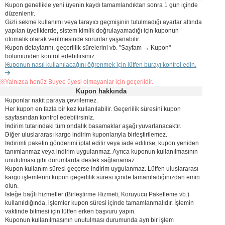
Kupon genellikle yeni üyenin kaydı tamamlandıktan sonra 1 gün içinde
düzenlenir.
Gizli sekme kullanımı veya tarayıcı geçmişinin tutulmadığı ayarlar altında
yapılan üyeliklerde, sistem kimlik doğrulayamadığı için kuponun
otomatik olarak verilmesinde sorunlar yaşanabilir.
Kupon detaylarını, geçerlilik sürelerini vb. "Sayfam → Kupon"
bölümünden kontrol edebilirsiniz.
Kuponun nasıl kullanılacağını öğrenmek için lütfen burayı kontrol edin.
※Yalnızca henüz Buyee üyesi olmayanlar için geçerlidir.
Kupon hakkında
Kuponlar nakit paraya çevrilemez.
Her kupon en fazla bir kez kullanılabilir. Geçerlilik süresini kupon
sayfasından kontrol edebilirsiniz.
İndirim tutarındaki tüm ondalık basamaklar aşağı yuvarlanacaktır.
Diğer uluslararası kargo indirim kuponlarıyla birleştirilemez.
İndirimli paketin gönderimi iptal edilir veya iade edilirse, kupon yeniden
tanımlanmaz veya indirim uygulanmaz. Ayrıca kuponun kullanılmasının
unutulması gibi durumlarda destek sağlanamaz.
Kupon kullanım süresi geçerse indirim uygulanmaz. Lütfen uluslararası
kargo işlemlerini kupon geçerlilik süresi içinde tamamladığınızdan emin
olun.
İsteğe bağlı hizmetler (Birleştirme Hizmeti, Koruyucu Paketleme vb.)
kullanıldığında, işlemler kupon süresi içinde tamamlanmalıdır. İşlemin
vaktinde bitmesi için lütfen erken başvuru yapın.
Kuponun kullanılmasının unutulması durumunda ayrı bir işlem