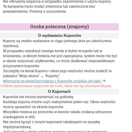
Nie oferujemy wsparcia w przypadku zapomnienia o użyciu kuponu.
Ta kampania może zostać zmieniona lub zakończona bez
powiadomienia. Prosimy o zrozumienie.
Osoba polecona (znajomy)
O wydawaniu Kuponów
Kupony są zwykle wydawane w ciągu jednego dnia po zakończeniu
rejestracji.
W przypadku rejestracji nowego konta w trybie incognito lub w
środowisku, w którym historia nie jest zapisywana, system może nie być
w stanie rozpoznać użytkownika, co może skutkować nieprawidłowym
przyznaniem kuponów.
Szczegóły na temat Kuponu i okres jego ważności można znaleźć w
zakładce "Moja strona" → "Kupony”.
Informacje na temat korzystania z Kuponów znajdują się tutaj.
※Oferta skierowana wyłącznie do osób, które nie są członkami Buyee.
O Kuponach
Kuponów nie można wymieniać na gotówkę.
Każdego kuponu można użyć maksymalnie jeden raz. Okres ważności
można sprawdzić na stronie kuponów.
Wszystkie miejsca po przecinku w kwocie rabatu zostaną odrzucone
(zaokrąglone w dół).
Nie można łączyć z innymi kuponami rabatowymi na wysyłkę
międzynarodową.
Jeśli przesyłka objęta rabatem zostanie anulowana lub zwrócona,