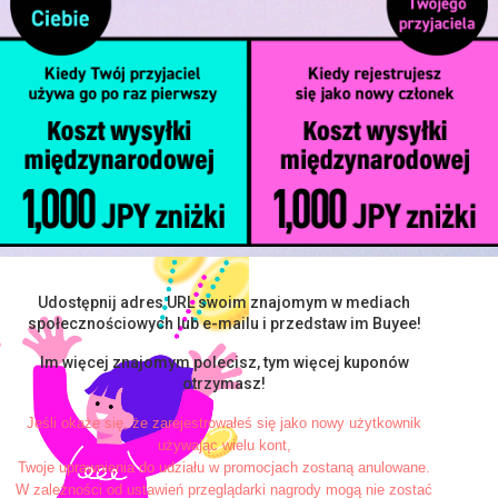
Udostępnij adres URL swoim znajomym w mediach
społecznościowych lub e-mailu i przedstaw im Buyee!
Im więcej znajomym polecisz, tym więcej kuponów
otrzymasz!
Jeśli okaże się, że zarejestrowałeś się jako nowy użytkownik
używając wielu kont,
Twoje uprawnienia do udziału w promocjach zostaną anulowane.
W zależności od ustawień przeglądarki nagrody mogą nie zostać