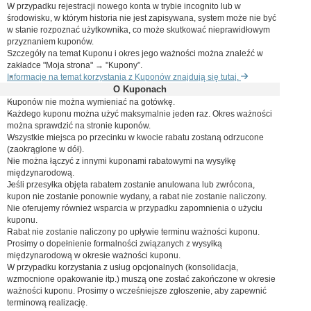
W przypadku rejestracji nowego konta w trybie incognito lub w
środowisku, w którym historia nie jest zapisywana, system może nie być
w stanie rozpoznać użytkownika, co może skutkować nieprawidłowym
przyznaniem kuponów.
Szczegóły na temat Kuponu i okres jego ważności można znaleźć w
zakładce "Moja strona" → "Kupony”.
Informacje na temat korzystania z Kuponów znajdują się tutaj.
O Kuponach
Kuponów nie można wymieniać na gotówkę.
Każdego kuponu można użyć maksymalnie jeden raz. Okres ważności
można sprawdzić na stronie kuponów.
Wszystkie miejsca po przecinku w kwocie rabatu zostaną odrzucone
(zaokrąglone w dół).
Nie można łączyć z innymi kuponami rabatowymi na wysyłkę
międzynarodową.
Jeśli przesyłka objęta rabatem zostanie anulowana lub zwrócona,
kupon nie zostanie ponownie wydany, a rabat nie zostanie naliczony.
Nie oferujemy również wsparcia w przypadku zapomnienia o użyciu
kuponu.
Rabat nie zostanie naliczony po upływie terminu ważności kuponu.
Prosimy o dopełnienie formalności związanych z wysyłką
międzynarodową w okresie ważności kuponu.
W przypadku korzystania z usług opcjonalnych (konsolidacja,
wzmocnione opakowanie itp.) muszą one zostać zakończone w okresie
ważności kuponu. Prosimy o wcześniejsze zgłoszenie, aby zapewnić
terminową realizację.