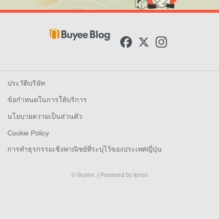
F
X
I
a
n
c
s
e
t
b
a
o
g
ประวัติบริษัท
o
r
k
a
ข้อกำหนดในการให้บริการ
m
นโยบายความเป็นส่วนตัว
Cookie Policy
การทำธุรกรรมเชิงพาณิชย์ที่ระบุไว้ของประเทศญี่ปุ่น
© Buyee.
| Powered by
tenso