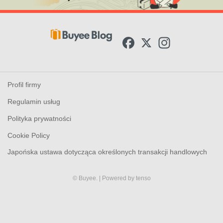
F
X
I
a
n
c
s
e
t
b
a
o
g
Profil firmy
o
r
k
a
Regulamin usług
m
Polityka prywatności
Cookie Policy
Japońska ustawa dotycząca określonych transakcji handlowych
© Buyee.
| Powered by
tenso