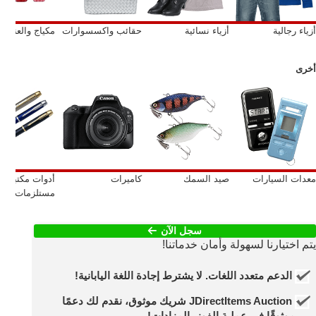
أزياء رجالية
أزياء نسائية
حقائب واكسسوارات
مكياج والعناية
أخرى
معدات السيارات
صيد السمك
كاميرات
أدوات مكتبية/
مستلزمات مكتب
سجل الآن
يتم اختيارنا لسهولة وأمان خدماتنا!
الدعم متعدد اللغات. لا يشترط إجادة اللغة اليابانية!
JDirectItems Auction شريك موثوق، نقدم لك دعمًا
موثوقًا في عملية الفوز بالمزادات!