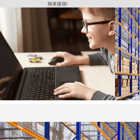
簡單搜尋!