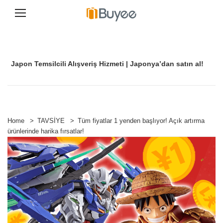
İ
ç
e
r
Japon Temsilcili Alışveriş Hizmeti | Japonya’dan satın al!
i
ğ
e
g
e
ç
Home
>
TAVSİYE
>
Tüm fiyatlar 1 yenden başlıyor! Açık artırma
ürünlerinde harika fırsatlar!