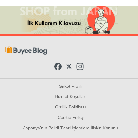
F
X
I
a
n
c
s
e
t
b
a
Şirket Profili
o
g
o
r
Hizmet Koşulları
k
a
m
Gizlilik Politikası
Cookie Policy
Japonya’nın Belirli Ticari İşlemlere İlişkin Kanunu