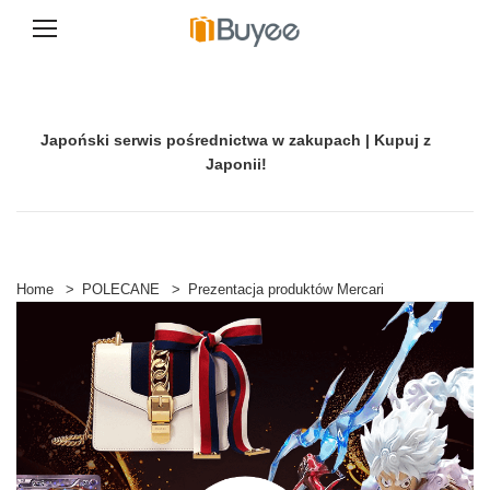
P
r
z
e
Japoński serwis pośrednictwa w zakupach | Kupuj z
j
d
Japonii!
ź
d
o
t
r
e
Home
>
POLECANE
>
Prezentacja produktów Mercari
ś
c
i