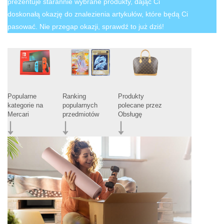
prezentuje starannie wybrane produkty, dając Ci
doskonałą okazję do znalezienia artykułów, które będą Ci
pasować. Nie przegap okazji, sprawdź to już dziś!
Popularne
Ranking
Produkty
kategorie na
popularnych
polecane przez
Mercari
przedmiotów
Obsługę