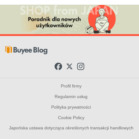
F
X
I
a
n
c
s
e
t
b
a
Profil firmy
o
g
o
r
Regulamin usług
k
a
m
Polityka prywatności
Cookie Policy
Japońska ustawa dotycząca określonych transakcji handlowych