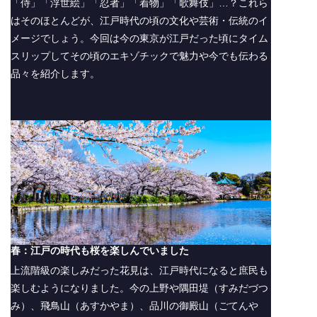
「侍」「浮世絵」「忍者」「着物」「歌舞伎」…？これら
はそのほとんどが、江戸時代の頃の文化や芸術・伝統のイ
メージでしょう。今回は今の東京が江戸だった頃にタイム
スリップしてその頃のエキゾチックで魅力や今でも伝わる
品々を紹介します。
春：江戸の時代も桜を楽しんでいました
上流階級の楽しみだった花見は、江戸時代になると庶民も
楽しむようになりました。今の上野や隅田堤（すみだづつ
み）、飛鳥山（あすかやま）、品川の御殿山（ごてんや