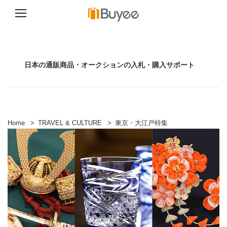
コ
ン
テ
ン
日本の通販商品・オークションの入札・購入サポート
ツ
へ
ス
キ
ッ
プ
Home
>
TRAVEL & CULTURE
>
東京・大江戸特集