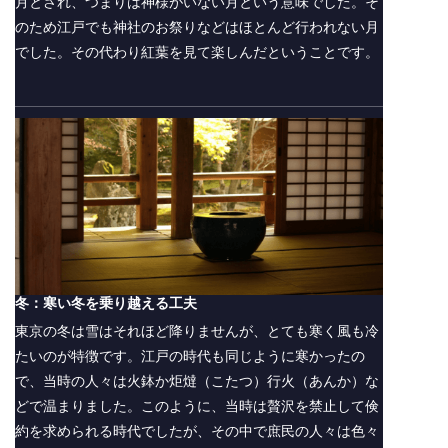
月とされ、つまりは神様がいない月という意味でした。そ
のため江戸でも神社のお祭りなどはほとんど行われない月
でした。その代わり紅葉を見て楽しんだということです。
冬：寒い冬を乗り越える工夫
東京の冬は雪はそれほど降りませんが、とても寒く風も冷
たいのが特徴です。江戸の時代も同じように寒かったの
で、当時の人々は火鉢か炬燵（こたつ）行火（あんか）な
どで温まりました。このように、当時は贅沢を禁止して倹
約を求められる時代でしたが、その中で庶民の人々は色々