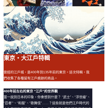
東京・大江戶特輯
曾經的江戶城，是400年到135年前的東京。這次特輯，我
們收集了各種留有江戶痕跡的商品。
400年前左右的東京 “江戶”的世界觀
當一說到日本的印象，你會想到什麼？ “武士”、“浮世繪”、
“忍者”‘、“和服”、“歌舞伎”……？這些就是他們江戶時代的