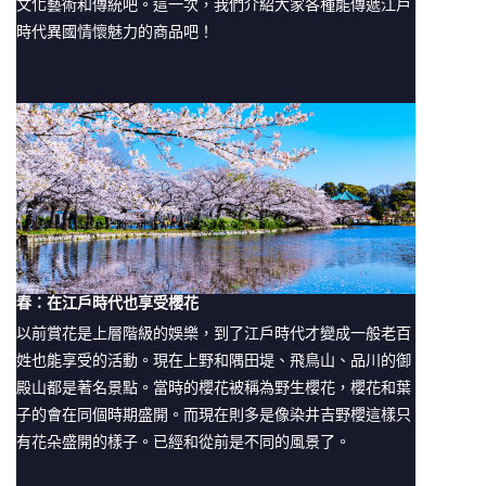
文化藝術和傳統吧。這一次，我們介紹大家各種能傳遞江戶
時代異國情懷魅力的商品吧！
春：在江戶時代也享受櫻花
以前賞花是上層階級的娛樂，到了江戶時代才變成一般老百
姓也能享受的活動。現在上野和隅田堤、飛鳥山、品川的御
殿山都是著名景點。當時的櫻花被稱為野生櫻花，櫻花和葉
子的會在同個時期盛開。而現在則多是像染井吉野櫻這樣只
有花朵盛開的樣子。已經和從前是不同的風景了。