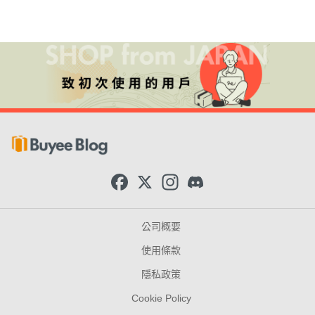
F
X
I
D
a
n
i
c
s
s
e
t
c
b
a
o
公司概要
o
g
r
o
r
d
使用條款
k
a
m
隱私政策
Cookie Policy