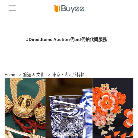
S
k
i
p
JDirectItems Auction代bid代拍代購服務
t
o
c
o
n
t
e
Home
>
旅遊 & 文化
>
東京・大江戶特輯
n
t