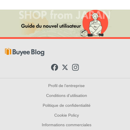
F
X
I
a
n
c
s
e
t
b
a
Profil de l’entreprise
o
g
o
r
Conditions d’utilisation
k
a
m
Politique de confidentialité
Cookie Policy
Informations commerciales