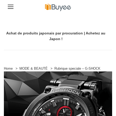
A
l
l
e
Achat de produits japonais par procuration | Achetez au
r
a
Japon !
u
c
o
n
t
e
Home
>
MODE & BEAUTÉ
>
Rubrique speciale – G-SHOCK
n
u