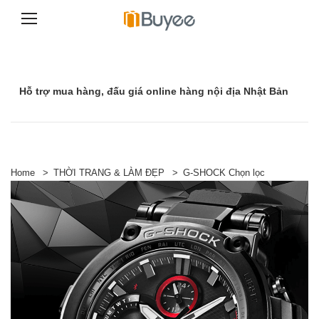
C
h
u
y
Hỗ trợ mua hàng, đấu giá online hàng nội địa Nhật Bản
ể
n
t
ớ
i
n
ộ
Home
>
THỜI TRANG & LÀM ĐẸP
>
G-SHOCK Chọn lọc
i
d
u
n
g