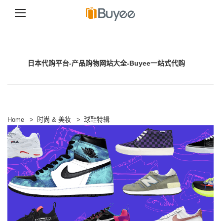
跳
至
正
文
日本代购平台-产品购物网站大全-Buyee一站式代购
Home
>
时尚 & 美妆
>
球鞋特辑