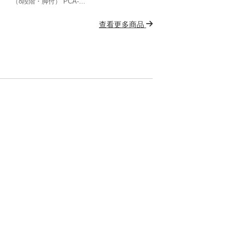
（8段階・脚付） PCA-
LTSH8BK
查看更多商品