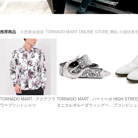
推荐商品
※您将会前往 TORNADO MART ONLINE STORE 网站
※连结有
TORNADO MART∴アクアフラ
TORNADO MART∴パーリーボ
HIGH STR
ワープリントシャツ
タニカルガルーダウィングベル
プコンビシュ
ト