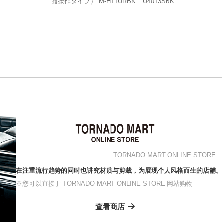
指操作タイプ） M-HT1URBK
U4013SBK
TORNADO MART ONLINE STORE
在注重流行趋势的同时也讲究材质与剪裁，为展现个人风格而生的店舖。
※您可以直接于 TORNADO MART ONLINE STORE 网站购物
查看商店