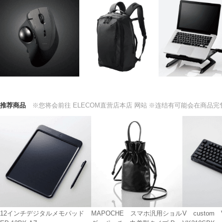
推荐商品
※您将会前往 ELECOM直营店本店 网站
※连结有可能会在商品完
12インチデジタルメモパッド
MAPOCHE スマホ汎用ショル
V custom V