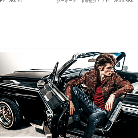
EP-12BK-AZ
ダーポーチ 巾着型タイプ P-
VK310SBK
MAP08BK