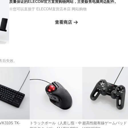
质量保证的ELECOM官方直营购物网站，主要贩售电脑周边配件。
※您可以直接于 ELECOM直营店本店 网站购物
查看商店
售后失效。
K310S TK-
トラックボール（人差し指・中
超高性能有線ゲームパッド J