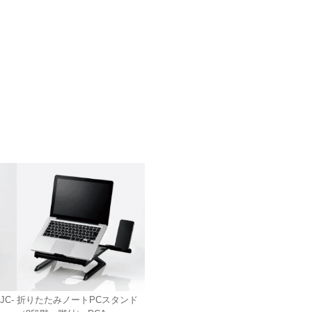
C-
折りたたみノートPCスタンド