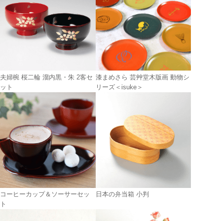
夫婦椀 桜二輪 溜内黒・朱 2客セ
漆まめさら 芸艸堂木版画 動物シ
ット
リーズ＜isuke＞
コーヒーカップ＆ソーサーセッ
日本の弁当箱 小判
ト