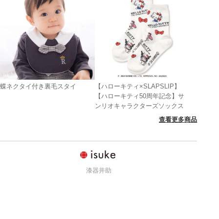
蝶ネクタイ付き裏毛スタイ
【ハローキティ×SLAPSLIP】
【ハローキティ50周年記念】サ
ンリオキャラクターズソックス
查看更多商品
漆器井助