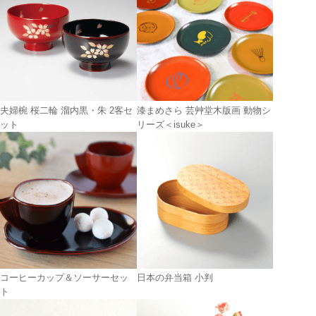
夫婦椀 桜二輪 溜内黒・朱 2客セ
漆まめさら 芸艸堂木版画 動物シ
ット
リーズ＜isuke＞
コーヒーカップ＆ソーサーセッ
日本の弁当箱 小判
ト