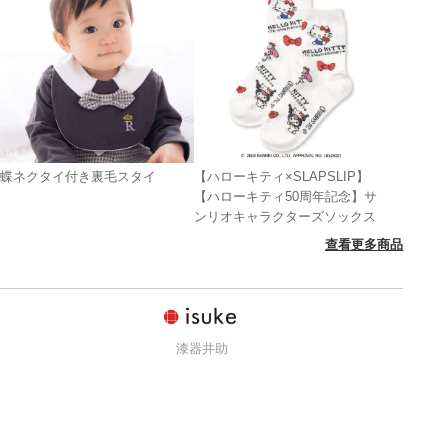
蝶ネクタイ付き裏毛スタイ
【ハローキティ×SLAPSLIP】
【ハローキティ50周年記念】サ
ンリオキャラクターズソックス
查看更多商品
漆器井助